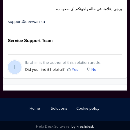
يرجى إعلامنا في حالة واجهتكم أي صعوبات،
support@deewan.sa
Service Support Team
Ibrahim is the author of this solution article.
I
Did you find it helpful?
Yes
No
Home
Solutions
Cookie policy
Help Desk Software
by Freshdesk