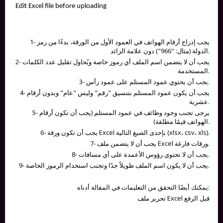
Edit Excel file before uploading
1- يجب إدراج أرقام الهواتف في العمود الأول من الورقة، بدءًا من رمز
الدولة (مثال: "966") دون علامة الزائد.
2- يجب أن لا يتضمن اسم الملف أي رموز خاصة ويُحاول تقليل عدد الكلمات
المستخدمة.
3- يجب أن يحتوي عمود المستلم على عمود رأس.
4- يجب أن يكون عمود المستلم بتنسيق "رقم" وليس "عام" وبدون أرقام
عشرية.
5- يرجى تجنب وجود وظائف في عمود المستلم (يجب أن تكون أرقام
الهواتف قيمًا مطلقة).
6- يجب أن تكون ورقة Excel بإحدى الصيغ التالية (xlsx، csv، xls).
7- يجب أن لا يتضمن ملف Excel ورقات فارغة.
8- يجب أن لا تحتوي رؤوس الأعمدة على أي مسافات.
9- يجب أن لا يكون اسم الملف طويلاً جدًا وتجنب استخدام الرموز الخاصة.
يمكنك أيضًا التحقق من التعليمات في المقالة أدناه:
تحرير ملف Excel قبل الرفع